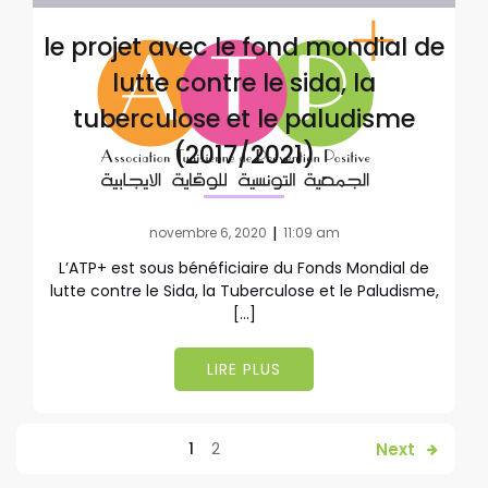
le projet avec le fond mondial de
lutte contre le sida, la
tuberculose et le paludisme
(2017/2021)
|
novembre 6, 2020
11:09 am
L’ATP+ est sous bénéficiaire du Fonds Mondial de
lutte contre le Sida, la Tuberculose et le Paludisme,
[…]
LIRE PLUS
Next
1
2